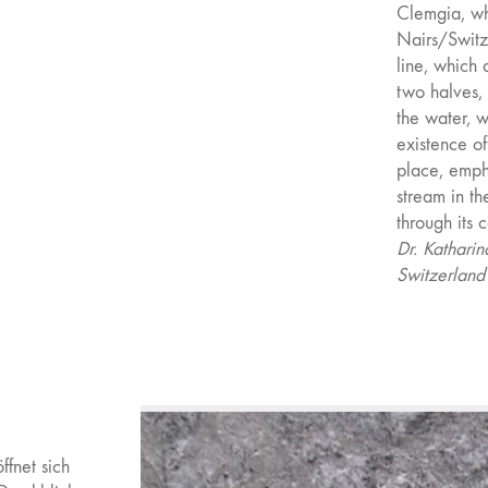
Clemgia, whi
Nairs/Switze
line, which 
two halves, 
the water, 
existence of
place, emph
stream in th
through its 
Dr. Kathari
Switzerland
ffnet sich