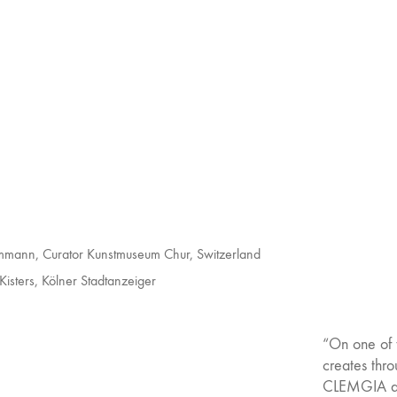
mmann, Curator Kunstmuseum Chur, Switzerland
Kisters, Kölner Stadtanzeiger
“On one of t
creates thro
CLEMGIA a w