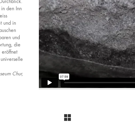
Durchblick.
in den Inn
eiss
t und in
Rauschen
fbaren und
rtung, die
 eröffnet
universelle
useum Chur,