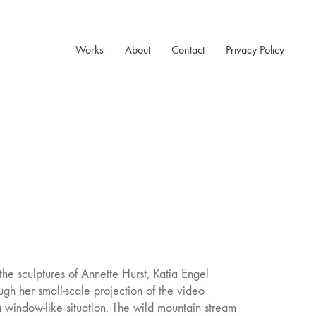
Works
About
Contact
Privacy Policy
he sculptures of Annette Hurst, Katia Engel
ugh her small-scale projection of the video
indow-like situation. The wild mountain stream