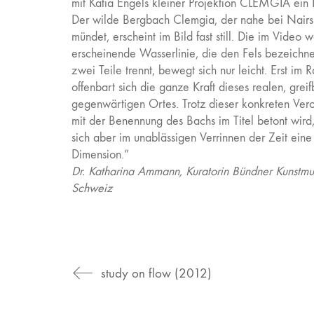
mit Katia Engels kleiner Projektion CLEMGIA ein 
Der wilde Bergbach Clemgia, der nahe bei Nairs 
mündet, erscheint im Bild fast still. Die im Video w
erscheinende Wasserlinie, die den Fels bezeichne
zwei Teile trennt, bewegt sich nur leicht. Erst im 
offenbart sich die ganze Kraft dieses realen, grei
gegenwärtigen Ortes. Trotz dieser konkreten Vero
mit der Benennung des Bachs im Titel betont wird,
sich aber im unablässigen Verrinnen der Zeit eine 
Dimension.”
Dr. Katharina Ammann, Kuratorin Bündner Kunstm
Schweiz
study on flow (2012)